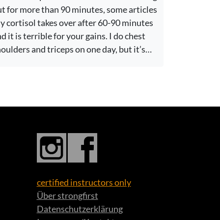
t for more than 90 minutes, some articles
y cortisol takes over after 60-90 minutes
d it is terrible for your gains. I do chest
oulders and triceps on one day, but it’s…
certified instructors only
Über strongfirst
Datenschutzerklärung