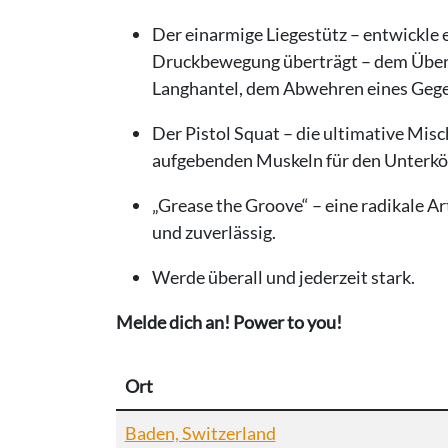
Der einarmige Liegestütz – entwickle e
Druckbewegung überträgt – dem Überko
Langhantel, dem Abwehren eines Gege
Der Pistol Squat – die ultimative Misc
aufgebenden Muskeln für den Unterkö
„Grease the Groove“ – eine radikale A
und zuverlässig.
Werde überall und jederzeit stark.
Melde dich an!
Power to you!
Ort
Baden, Switzerland