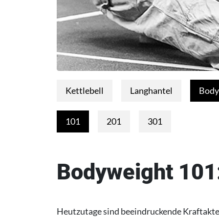
Kettlebell
Langhantel
Body
101
201
301
Bodyweight 101
Heutzutage sind beeindruckende Kraftakte