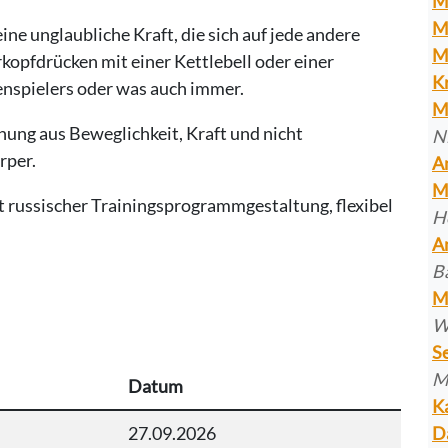
M
M
ine unglaubliche Kraft, die sich auf jede andere
M
pfdrücken mit einer Kettlebell oder einer
K
nspielers oder was auch immer.
M
hung aus Beweglichkeit, Kraft und nicht
N
rper.
A
M
rt russischer Trainingsprogrammgestaltung, flexibel
H
A
B
M
W
S
M
Datum
K
D
27.09.2026