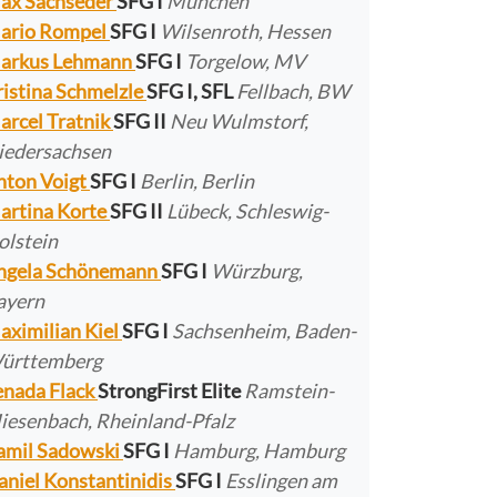
ax Sachseder
SFG I
München
ario Rompel
SFG I
Wilsenroth, Hessen
arkus Lehmann
SFG I
Torgelow, MV
ristina Schmelzle
SFG I, SFL
Fellbach, BW
arcel Tratnik
SFG II
Neu Wulmstorf,
iedersachsen
nton Voigt
SFG I
Berlin, Berlin
artina Korte
SFG II
Lübeck, Schleswig-
olstein
ngela Schönemann
SFG I
Würzburg,
ayern
aximilian Kiel
SFG I
Sachsenheim, Baden-
ürttemberg
enada Flack
StrongFirst Elite
Ramstein-
iesenbach, Rheinland-Pfalz
amil Sadowski
SFG I
Hamburg, Hamburg
aniel Konstantinidis
SFG I
Esslingen am