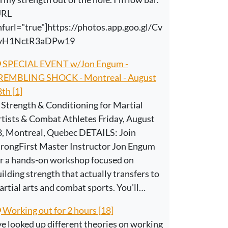
URL
furl="true"]https://photos.app.goo.gl/Cv
vH1NctR3aDPw19
SPECIAL EVENT w/Jon Engum -
REMBLING SHOCK - Montreal - August
th [1]
 Strength & Conditioning for Martial
tists & Combat Athletes Friday, August
8, Montreal, Quebec DETAILS: Join
trongFirst Master Instructor Jon Engum
or a hands-on workshop focused on
ilding strength that actually transfers to
rtial arts and combat sports. You’ll…
Working out for 2 hours [18]
ve looked up different theories on working