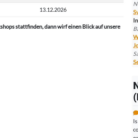
N
13.12.2026
S
In
shops stattfinden, dann wirf einen Blick auf unsere
B
W
J
S
Se
(
Is
co
on