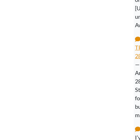
[
un
A
T
28
—
Ar
2
S
f
bu
ma
I’