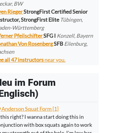
eckar, BW
ven Rieger
StrongFirst Certified Senior
structor, StrongFirst Elite
Tübingen,
aden-Württemberg
erner Pfeilschifter
SFG I
Konzell, Bayern
onathan Von Rosenberg
SFB
Eilenburg,
achsen
e all 47 instructors
near you.
Neu im Forum
Englisch)
Anderson Squat Form [1]
 this right? I wanna start doing this in
njunction with box squats again to work
 my strength out of the hole. I'm low bar.