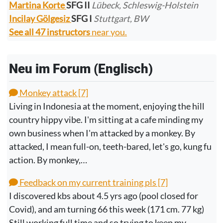
Martina Korte
SFG II
Lübeck, Schleswig-Holstein
Incilay Gölgesiz
SFG I
Stuttgart, BW
See all 47 instructors
near you.
Neu im Forum (Englisch)
Monkey attack [7]
Living in Indonesia at the moment, enjoying the hill
country hippy vibe. I'm sitting at a cafe minding my
own business when I'm attacked by a monkey. By
attacked, I mean full-on, teeth-bared, let's go, kung fu
action. By monkey,…
Feedback on my current training pls [7]
I discovered kbs about 4.5 yrs ago (pool closed for
Covid), and am turning 66 this week (171 cm. 77 kg)
Still working full time and so trying to keep my