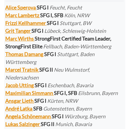
Alice Sperova
SFG I
Feucht, Feucht
Marc Lambertz
SFG I, SFB
Köln, NRW
Frizzi Kellhammer
SFG I
Stuttgart, BW
Grit Tanger
SFG I
Lübeck, Schleswig-Holstein
Marc Wirths
StrongFirst Certified Team Leader,
StrongFirst Elite
Fellbach, Baden-Württemberg
Thomas Damang
SFG I
Stuttgart, Baden
Württemberg
Marcel Tratnik
SFG II
Neu Wulmstorf,
Niedersachsen
Jacob Utting
SFG I
Eschenbach, Bavaria
Maximilian Simmann
SFG I, SFB
Eilsbrunn, Bayern
Ansgar Lieth
SFG I
Kürten, NRW
André Latka
SFB
Gutenstetten, Bayern
Angela Schönemann
SFG I
Würzburg, Bayern
Lukas Salzinger
SFG II
Munich, Bavaria