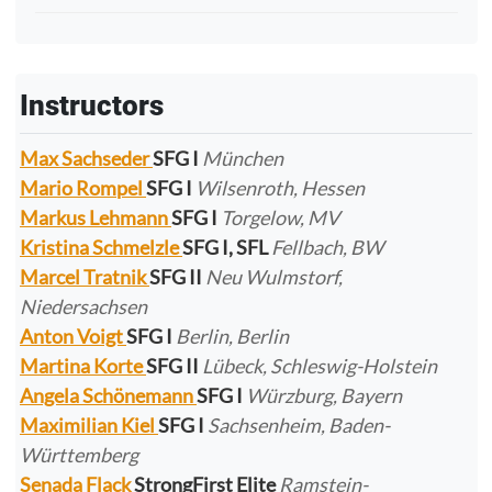
Instructors
Max Sachseder
SFG I
München
Mario Rompel
SFG I
Wilsenroth, Hessen
Markus Lehmann
SFG I
Torgelow, MV
Kristina Schmelzle
SFG I, SFL
Fellbach, BW
Marcel Tratnik
SFG II
Neu Wulmstorf,
Niedersachsen
Anton Voigt
SFG I
Berlin, Berlin
Martina Korte
SFG II
Lübeck, Schleswig-Holstein
Angela Schönemann
SFG I
Würzburg, Bayern
Maximilian Kiel
SFG I
Sachsenheim, Baden-
Württemberg
Senada Flack
StrongFirst Elite
Ramstein-