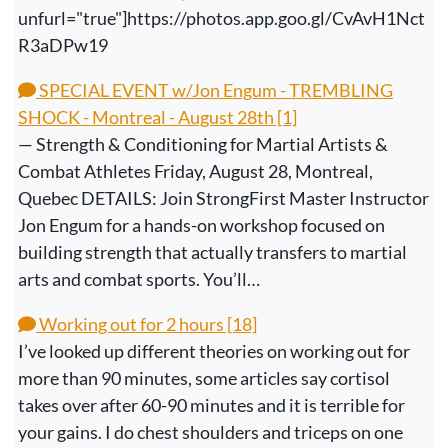
unfurl="true"]https://photos.app.goo.gl/CvAvH1Nct
R3aDPw19
SPECIAL EVENT w/Jon Engum - TREMBLING
SHOCK - Montreal - August 28th [1]
— Strength & Conditioning for Martial Artists &
Combat Athletes Friday, August 28, Montreal,
Quebec DETAILS: Join StrongFirst Master Instructor
Jon Engum for a hands-on workshop focused on
building strength that actually transfers to martial
arts and combat sports. You’ll…
Working out for 2 hours [18]
I’ve looked up different theories on working out for
more than 90 minutes, some articles say cortisol
takes over after 60-90 minutes and it is terrible for
your gains. I do chest shoulders and triceps on one