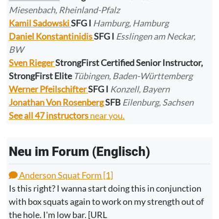
Miesenbach, Rheinland-Pfalz
Kamil Sadowski
SFG I
Hamburg, Hamburg
Daniel Konstantinidis
SFG I
Esslingen am Neckar,
BW
Sven Rieger
StrongFirst Certified Senior Instructor,
StrongFirst Elite
Tübingen, Baden-Württemberg
Werner Pfeilschifter
SFG I
Konzell, Bayern
Jonathan Von Rosenberg
SFB
Eilenburg, Sachsen
See all 47 instructors
near you.
Neu im Forum (Englisch)
Anderson Squat Form [1]
Is this right? I wanna start doing this in conjunction
with box squats again to work on my strength out of
the hole. I'm low bar. [URL