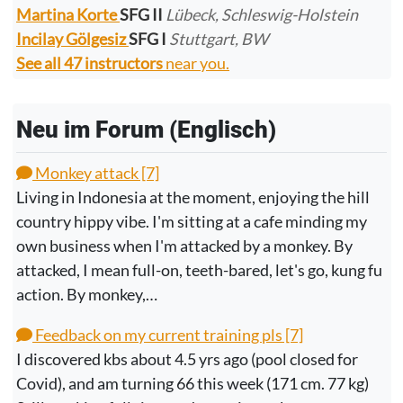
Martina Korte
SFG II
Lübeck, Schleswig-Holstein
Incilay Gölgesiz
SFG I
Stuttgart, BW
See all 47 instructors
near you.
Neu im Forum (Englisch)
Monkey attack [7]
Living in Indonesia at the moment, enjoying the hill
country hippy vibe. I'm sitting at a cafe minding my
own business when I'm attacked by a monkey. By
attacked, I mean full-on, teeth-bared, let's go, kung fu
action. By monkey,…
Feedback on my current training pls [7]
I discovered kbs about 4.5 yrs ago (pool closed for
Covid), and am turning 66 this week (171 cm. 77 kg)