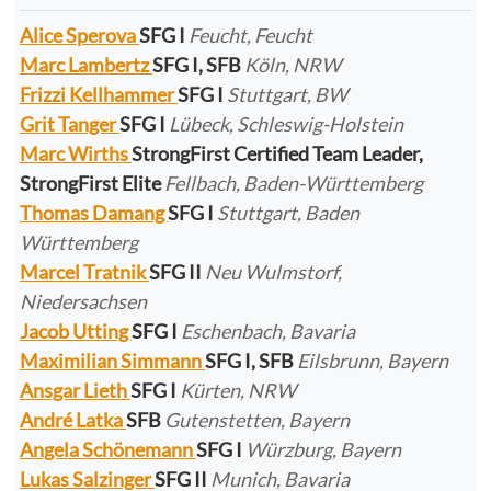
Alice Sperova
SFG I
Feucht, Feucht
Marc Lambertz
SFG I, SFB
Köln, NRW
Frizzi Kellhammer
SFG I
Stuttgart, BW
Grit Tanger
SFG I
Lübeck, Schleswig-Holstein
Marc Wirths
StrongFirst Certified Team Leader,
StrongFirst Elite
Fellbach, Baden-Württemberg
Thomas Damang
SFG I
Stuttgart, Baden
Württemberg
Marcel Tratnik
SFG II
Neu Wulmstorf,
Niedersachsen
Jacob Utting
SFG I
Eschenbach, Bavaria
Maximilian Simmann
SFG I, SFB
Eilsbrunn, Bayern
Ansgar Lieth
SFG I
Kürten, NRW
André Latka
SFB
Gutenstetten, Bayern
Angela Schönemann
SFG I
Würzburg, Bayern
Lukas Salzinger
SFG II
Munich, Bavaria