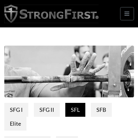
SFG I
SFG II
SFL
SFB
Elite